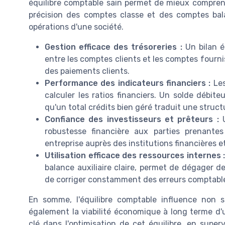
équilibre comptable sain permet de mieux comprendr
précision des comptes classe et des comptes bala
opérations d'une société.
Gestion efficace des trésoreries :
Un bilan éq
entre les comptes clients et les comptes fournis
des paiements clients.
Performance des indicateurs financiers :
Les
calculer les ratios financiers. Un solde débite
qu'un total crédits bien géré traduit une struc
Confiance des investisseurs et prêteurs :
U
robustesse financière aux parties prenante
entreprise auprès des institutions financières e
Utilisation efficace des ressources internes 
balance auxiliaire claire, permet de dégager d
de corriger constamment des erreurs comptabl
En somme, l'équilibre comptable influence non se
également la viabilité économique à long terme d'
clé dans l'optimisation de cet équilibre, en super