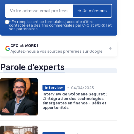
➔ Je m'inscris
*
En remplissant ce formulaire, j’accepte d’être
contacté(e) à des fins commerciales par CFO at WORK ! et
ses partenaires.
CFO at WORK !
Ajoutez-nous à vos sources préférées sur Google
Parole d'experts
•
04/04/2025
Interview
Interview de Stéphane Seguret :
L'intégration des technologies
émergentes en finance - Défis et
opportunités !