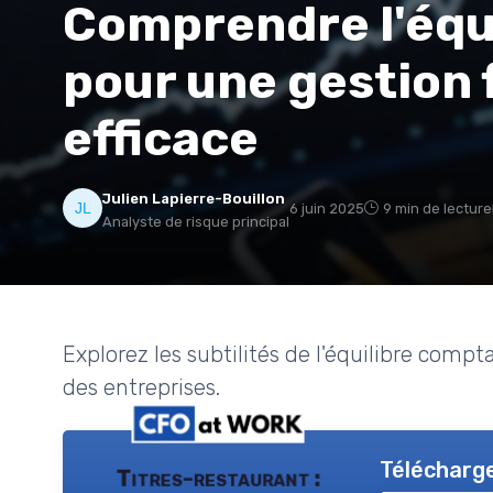
Comprendre l'équ
pour une gestion 
efficace
Julien Lapierre-Bouillon
6 juin 2025
9 min de lecture
Analyste de risque principal
Explorez les subtilités de l'équilibre compt
des entreprises.
Télécharge
Titres-restaurant :