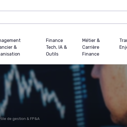
nagement
Finance
Métier &
Tra
ancier &
Tech, IA &
Carrière
Enj
anisation
Outils
Finance
rôle de gestion & FP&A