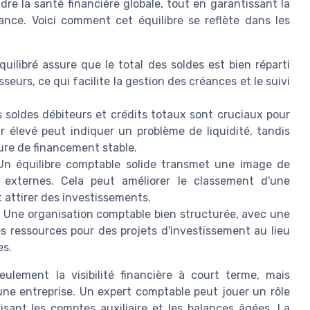
e la santé financière globale, tout en garantissant la
nce. Voici comment cet équilibre se reflète dans les
uilibré assure que le total des soldes est bien réparti
seurs, ce qui facilite la gestion des créances et le suivi
 soldes débiteurs et crédits totaux sont cruciaux pour
ur élevé peut indiquer un problème de liquidité, tandis
ture de financement stable.
n équilibre comptable solide transmet une image de
s externes. Cela peut améliorer le classement d'une
t attirer des investissements.
:
Une organisation comptable bien structurée, avec une
es ressources pour des projets d'investissement au lieu
es.
ulement la visibilité financière à court terme, mais
une entreprise. Un expert comptable peut jouer un rôle
visant les comptes auxiliaire et les balances âgées. La