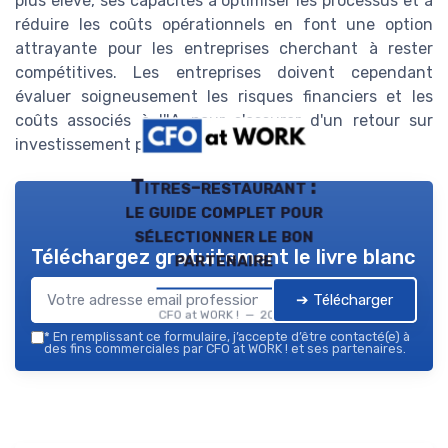
plus élevé, ses capacités à optimiser les processus et à
réduire les coûts opérationnels en font une option
attrayante pour les entreprises cherchant à rester
compétitives. Les entreprises doivent cependant
évaluer soigneusement les risques financiers et les
coûts associés à l'IA pour s'assurer d'un retour sur
investissement positif.
Titres-restaurant :
le guide complet pour
sélectionner le bon
Téléchargez gratuitement le livre blanc
partenaire
➔ Télécharger
CFO at WORK ! — 2026
*
En remplissant ce formulaire, j’accepte d’être contacté(e) à
des fins commerciales par CFO at WORK ! et ses partenaires.