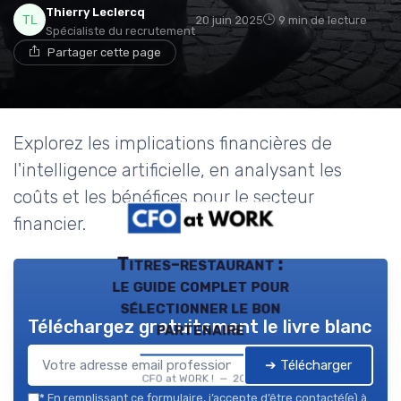
Thierry Leclercq
20 juin 2025
9 min de lecture
Spécialiste du recrutement
Partager cette page
Explorez les implications financières de
l'intelligence artificielle, en analysant les
coûts et les bénéfices pour le secteur
financier.
Titres-restaurant :
le guide complet pour
sélectionner le bon
Téléchargez gratuitement le livre blanc
partenaire
➔ Télécharger
CFO at WORK ! — 2026
*
En remplissant ce formulaire, j’accepte d’être contacté(e) à