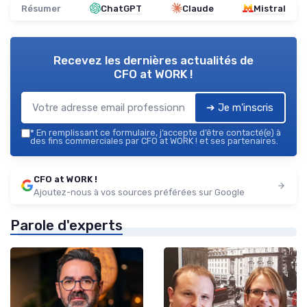
Résumer
ChatGPT
Claude
Mistral
Recevez les dernières actualités de
CFO at WORK !
➔ Je m'inscris
*
En remplissant ce formulaire, j’accepte d’être contacté(e) à
des fins commerciales par CFO at WORK ! et ses partenaires.
CFO at WORK !
Ajoutez-nous à vos sources préférées sur Google
Parole d'experts