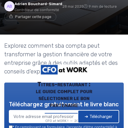
Adrien Bouchard-Simard
28 mai 2025
9 min de lecture
Contrôleur de conformité
Partager cette page
Explorez comment sba compta peut
transformer la gestion financière de votre
entreprise grâce à des outils adaptés et des
conseils d'experts.
Titres-restaurant :
le guide complet pour
sélectionner le bon
Téléchargez gratuitement le livre blanc
partenaire
➔ Télécharger
CFO at WORK ! — 2026
*
En remplissant ce formulaire, j’accepte d’être contacté(e) à