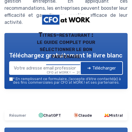
gestion entreprise. En appliquant ces
recommandations, les entreprises peuvent booster leur
efficacité et garantir une gestion efficace de leur
activité.
Titres-restaurant :
le guide complet pour
sélectionner le bon
Téléchargez gratuitement le livre blanc
partenaire
➔ Télécharger
CFO at WORK ! — 2026
*
En remplissant ce formulaire, j’accepte d’être contacté(e) à
des fins commerciales par CFO at WORK ! et ses partenaires.
Résumer
ChatGPT
Claude
Mistral