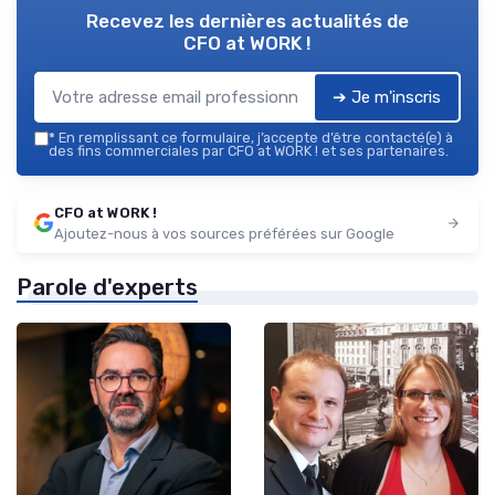
Recevez les dernières actualités de
CFO at WORK !
➔ Je m'inscris
*
En remplissant ce formulaire, j’accepte d’être contacté(e) à
des fins commerciales par CFO at WORK ! et ses partenaires.
CFO at WORK !
Ajoutez-nous à vos sources préférées sur Google
Parole d'experts