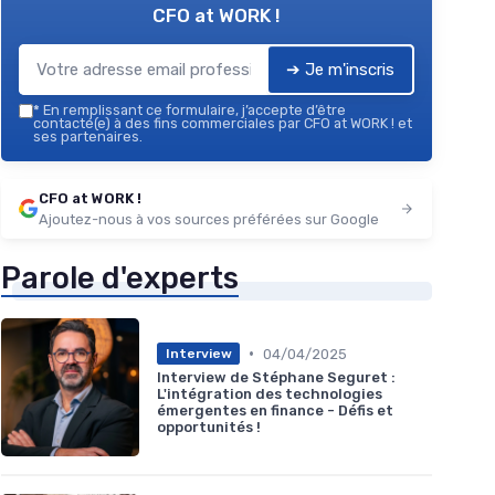
CFO at WORK !
➔ Je m'inscris
*
En remplissant ce formulaire, j’accepte d’être
contacté(e) à des fins commerciales par CFO at WORK ! et
ses partenaires.
CFO at WORK !
Ajoutez-nous à vos sources préférées sur Google
Parole d'experts
•
04/04/2025
Interview
Interview de Stéphane Seguret :
L'intégration des technologies
émergentes en finance - Défis et
opportunités !