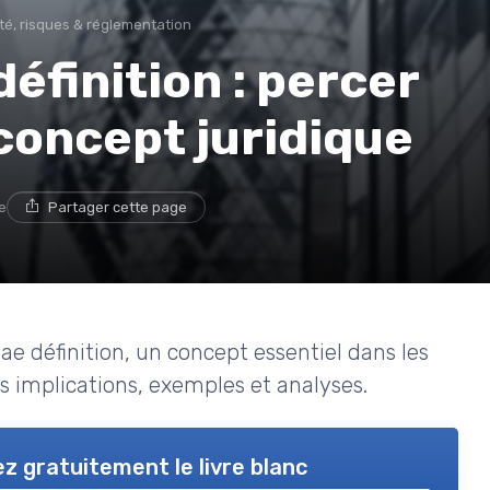
té, risques & réglementation
éfinition : percer
 concept juridique
e
Partager cette page
ae définition, un concept essentiel dans les
es implications, exemples et analyses.
z gratuitement le livre blanc