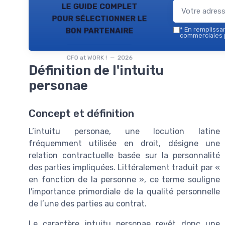
le guide complet
pour sélectionner le
bon partenaire
*
En remplissant
commerciales p
CFO at WORK ! — 2026
Définition de l'intuitu
personae
Concept et définition
L’intuitu personae, une locution latine
fréquemment utilisée en droit, désigne une
relation contractuelle basée sur la personnalité
des parties impliquées. Littéralement traduit par «
en fonction de la personne », ce terme souligne
l'importance primordiale de la qualité personnelle
de l’une des parties au contrat.
Le caractère intuitu personae revêt donc une