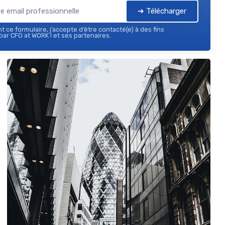
➔ Télécharger
 ce formulaire, j’accepte d’être contacté(e) à des fins
ar CFO at WORK ! et ses partenaires.