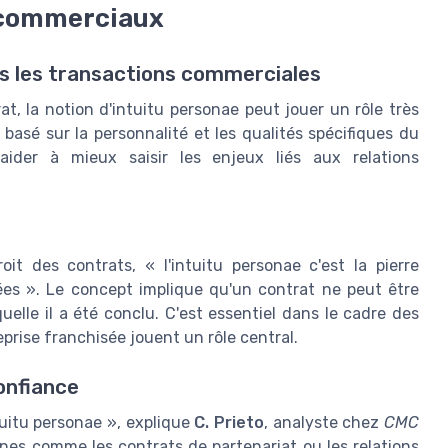
 commerciaux
ans les transactions commerciales
t, la notion d'intuitu personae peut jouer un rôle très
t basé sur la personnalité et les qualités spécifiques du
ider à mieux saisir les enjeux liés aux relations
oit des contrats, « l'intuitu personae c'est la pierre
sées ». Le concept implique qu'un contrat ne peut être
elle il a été conclu. C'est essentiel dans le cadre des
reprise franchisée jouent un rôle central.
onfiance
tuitu personae », explique
C. Prieto
, analyste chez
CMC
ines comme les contrats de partenariat ou les relations