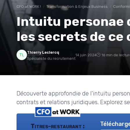
CFO at WORK !
Transformation & Enjeux Business
Conformi
Intuitu personae d
les secrets de ce
Thierry Leclercq
14 juin 2024
16 min de lectur
Spécialiste du recrutement
Découverte approfondie de l'intuitu person
contrats et relations juridiques. Explorez s
Télécharge
Titres-restaurant :