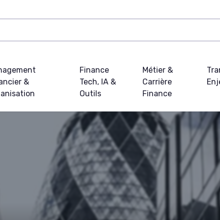
nagement
Finance
Métier &
Tra
ancier &
Tech, IA &
Carrière
Enj
anisation
Outils
Finance