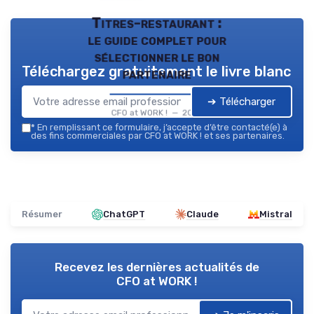
Titres-restaurant :
le guide complet pour
sélectionner le bon
Téléchargez gratuitement le livre blanc
partenaire
➔ Télécharger
CFO at WORK ! — 2026
*
En remplissant ce formulaire, j’accepte d’être contacté(e) à
des fins commerciales par CFO at WORK ! et ses partenaires.
Résumer
ChatGPT
Claude
Mistral
Recevez les dernières actualités de
CFO at WORK !