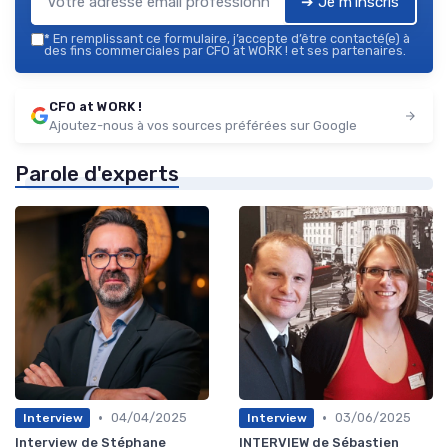
➔ Je m'inscris
*
En remplissant ce formulaire, j’accepte d’être contacté(e) à
des fins commerciales par CFO at WORK ! et ses partenaires.
CFO at WORK !
Ajoutez-nous à vos sources préférées sur Google
Parole d'experts
•
•
04/04/2025
03/06/2025
Interview
Interview
Interview de Stéphane
INTERVIEW de Sébastien