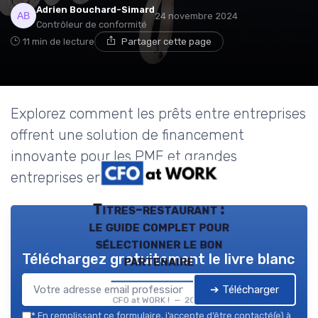
Adrien Bouchard-Simard
24 novembre 2024
Contrôleur de conformité
11 min de lecture
Partager cette page
Explorez comment les prêts entre entreprises
offrent une solution de financement
innovante pour les PME et grandes
entreprises en France.
Titres-restaurant :
le guide complet pour
sélectionner le bon
Téléchargez gratuitement le livre blanc
partenaire
➔ Télécharger
CFO at WORK ! — 2026
*
En remplissant ce formulaire, j’accepte d’être contacté(e) à