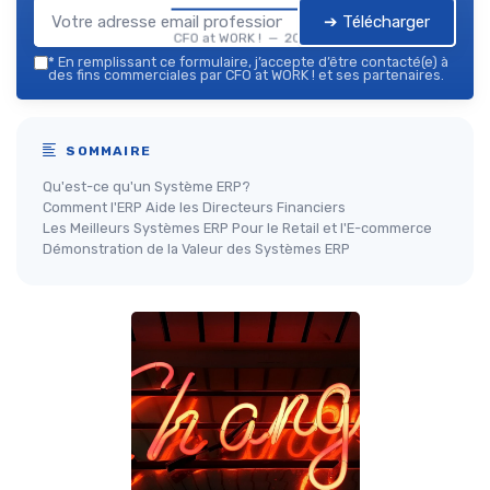
➔ Télécharger
CFO at WORK ! — 2026
*
En remplissant ce formulaire, j’accepte d’être contacté(e) à
des fins commerciales par CFO at WORK ! et ses partenaires.
SOMMAIRE
Qu'est-ce qu'un Système ERP?
Comment l'ERP Aide les Directeurs Financiers
Les Meilleurs Systèmes ERP Pour le Retail et l'E-commerce
Démonstration de la Valeur des Systèmes ERP