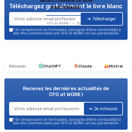
Téléchargez gratuitement le livre blanc
partenaire
➔ Télécharger
CFO at WORK ! — 2026
*
En remplissant ce formulaire, j’accepte d’être contacté(e) à
des fins commerciales par CFO at WORK ! et ses partenaires.
Résumer
ChatGPT
Claude
Mistral
Recevez les dernières actualités de
CFO at WORK !
➔ Je m'inscris
*
En remplissant ce formulaire, j’accepte d’être contacté(e) à
des fins commerciales par CFO at WORK ! et ses partenaires.