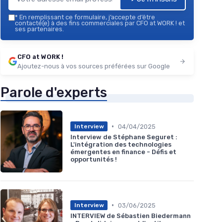
*
En remplissant ce formulaire, j’accepte d’être
contacté(e) à des fins commerciales par CFO at WORK ! et
ses partenaires.
CFO at WORK !
Ajoutez-nous à vos sources préférées sur Google
Parole d'experts
•
04/04/2025
Interview
Interview de Stéphane Seguret :
L'intégration des technologies
émergentes en finance - Défis et
opportunités !
•
03/06/2025
Interview
INTERVIEW de Sébastien Biedermann