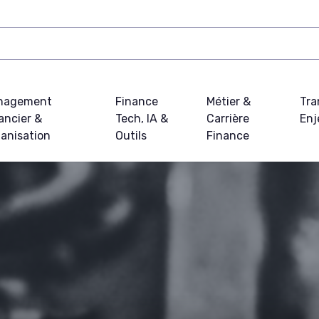
nagement
Finance
Métier &
Tra
ancier &
Tech, IA &
Carrière
Enj
anisation
Outils
Finance