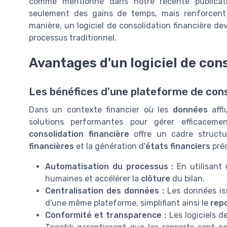
comme mentionné dans notre récente publica
seulement des gains de temps, mais renforcent é
manière, un logiciel de consolidation financière de
processus traditionnel.
Avantages d'un logiciel de cons
Les bénéfices d'une plateforme de cons
Dans un contexte financier où les
données
affl
solutions performantes pour gérer efficacem
consolidation financière
offre un cadre structur
financières
et la génération d'
états financiers
préc
Automatisation du processus :
En utilisant u
humaines et accélérer la
clôture
du bilan.
Centralisation des données :
Les données is
d'une même plateforme, simplifiant ainsi le
repo
Conformité et transparence :
Les logiciels d