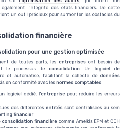
tion sur
l'optimisation des audits
, qui offrent non
galement l'intégrité des états financiers. De cette
vient un outil précieux pour surmonter les obstacles du
olidation financière
olidation pour une gestion optimisée
uent de toutes parts, les
entreprises
ont besoin de
ent le processus de
consolidation
. Un
logiciel de
é et automatisé, facilitant la collecte de
données
is en conformité avec les
normes comptables
.
n logiciel dédié, l'
entreprise
peut réduire les erreurs
sues des différentes
entités
sont centralisées au sein
rting financier
.
e
consolidation financière
comme Amelkis EPM et CCH