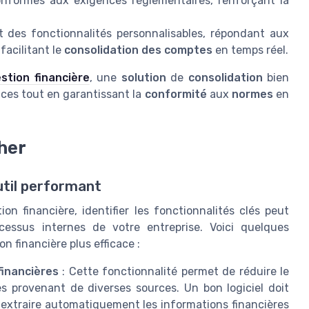
onformes aux exigences réglementaires, renforçant la
nt des fonctionnalités personnalisables, répondant aux
facilitant le
consolidation des comptes
en temps réel.
stion financière
, une
solution
de
consolidation
bien
ces tout en garantissant la
conformité
aux
normes
en
her
util performant
tion financière, identifier les fonctionnalités clés peut
cessus internes de votre entreprise. Voici quelques
 financière plus efficace :
financières
: Cette fonctionnalité permet de réduire le
 provenant de diverses sources. Un bon logiciel doit
extraire automatiquement les informations financières