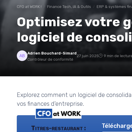
CFO at WORK !
Finance Tech, IA & Outils
ERP & systèmes fin
Optimisez votre g
logiciel de consol
Adrien Bouchard-Simard
27 juin 2025
9 min de lectur
Contrôleur de conformité
Explorez comment un logiciel de consolidat
vos finances d'entreprise.
Télécharge
Titres-restaurant :