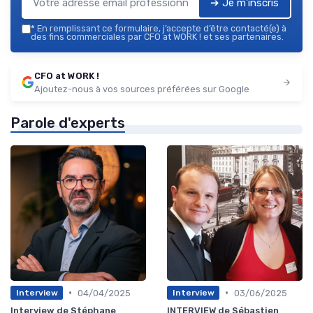
➔ Je m'inscris
*
En remplissant ce formulaire, j’accepte d’être contacté(e) à
des fins commerciales par CFO at WORK ! et ses partenaires.
CFO at WORK !
Ajoutez-nous à vos sources préférées sur Google
Parole d'experts
•
•
04/04/2025
03/06/2025
Interview
Interview
Interview de Stéphane
INTERVIEW de Sébastien