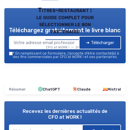
Titres-restaurant :
le guide complet pour
sélectionner le bon
Téléchargez gratuitement le livre blanc
partenaire
➔ Télécharger
CFO at WORK ! — 2026
*
En remplissant ce formulaire, j’accepte d’être contacté(e) à
des fins commerciales par CFO at WORK ! et ses partenaires.
Résumer
ChatGPT
Claude
Mistral
Recevez les dernières actualités de
CFO at WORK !