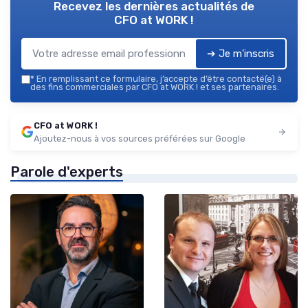
Recevez les dernières actualités de
CFO at WORK !
➔ Je m'inscris
*
En remplissant ce formulaire, j’accepte d’être contacté(e) à
des fins commerciales par CFO at WORK ! et ses partenaires.
CFO at WORK !
Ajoutez-nous à vos sources préférées sur Google
Parole d'experts