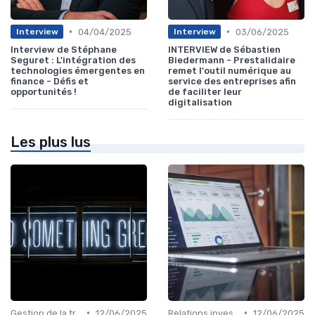
•
•
04/04/2025
03/06/2025
Interview
Interview
Interview de Stéphane
INTERVIEW de Sébastien
Seguret : L'intégration des
Biedermann - Prestalidaire
technologies émergentes en
remet l'outil numérique au
finance - Défis et
service des entreprises afin
opportunités !
de faciliter leur
digitalisation
Les plus lus
•
•
Gestion de la trésorerie & cash management
12/06/2025
Relations investisseurs & actionnaires
12/06/2025