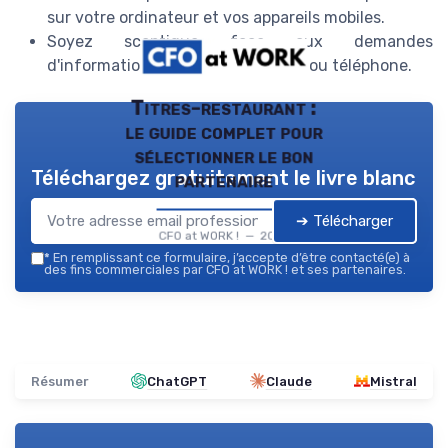
sur votre ordinateur et vos appareils mobiles.
Soyez sceptique face aux demandes
d'informations bancaires via email ou téléphone.
Titres-restaurant :
le guide complet pour
sélectionner le bon
Téléchargez gratuitement le livre blanc
partenaire
➔ Télécharger
CFO at WORK ! — 2026
*
En remplissant ce formulaire, j’accepte d’être contacté(e) à
des fins commerciales par CFO at WORK ! et ses partenaires.
Résumer
ChatGPT
Claude
Mistral