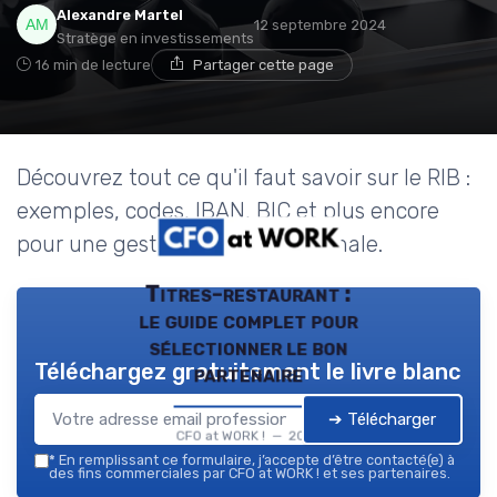
Alexandre Martel
12 septembre 2024
Stratège en investissements
16 min de lecture
Partager cette page
Découvrez tout ce qu'il faut savoir sur le RIB :
exemples, codes, IBAN, BIC et plus encore
pour une gestion bancaire optimale.
Titres-restaurant :
le guide complet pour
sélectionner le bon
Téléchargez gratuitement le livre blanc
partenaire
➔ Télécharger
CFO at WORK ! — 2026
*
En remplissant ce formulaire, j’accepte d’être contacté(e) à
des fins commerciales par CFO at WORK ! et ses partenaires.