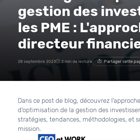
gestion des inve
les PME : L'appr
directeur financi
28 septembre 2023
2 min de lecture
Partager cette pa
Dans ce post de blog, découvrez l'approch
d'optimisation de la gestion des investis
stratégies, tendances, méthodologies, et s
mission.