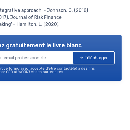
ntegrative approach' - Johnson, G. (2018)
017), Journal of Risk Finance
king' - Hamilton, L. (2020).
z gratuitement le livre blanc
➔ Télécharger
 ce formulaire, j’accepte d’être contacté(e) à des fins
ar CFO at WORK ! et ses partenaires.