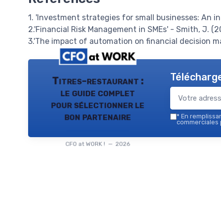
1. 'Investment strategies for small businesses: An i
2.'Financial Risk Management in SMEs' - Smith, J. (2
3.'The impact of automation on financial decision ma
Télécharge
Titres-restaurant :
le guide complet
pour sélectionner le
bon partenaire
*
En remplissant
commerciales p
CFO at WORK ! — 2026