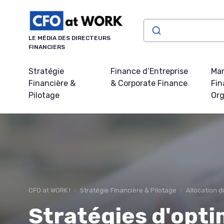
Panneau de gestion des cookies
LE MÉDIA DES DIRECTEURS
FINANCIERS
Stratégie
Finance d’Entreprise
Ma
Financière &
& Corporate Finance
Fin
Pilotage
Org
CFO at WORK !
Stratégie Financière & Pilotage
Allocation d
Stratégies d'opti