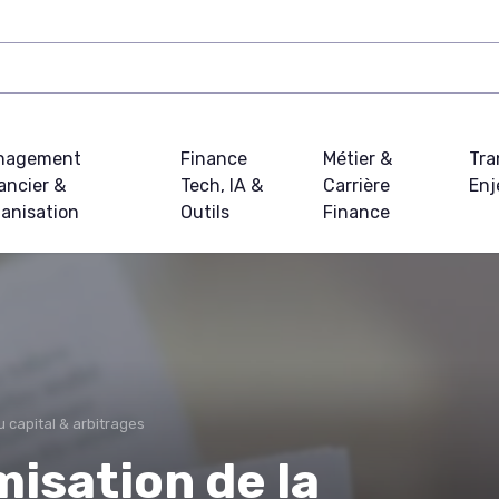
nagement
Finance
Métier &
Tra
ancier &
Tech, IA &
Carrière
Enj
anisation
Outils
Finance
u capital & arbitrages
misation de la