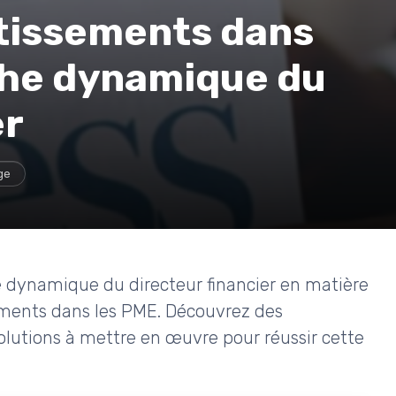
stissements dans
oche dynamique du
er
ge
e dynamique du directeur financier en matière
sements dans les PME. Découvrez des
olutions à mettre en œuvre pour réussir cette