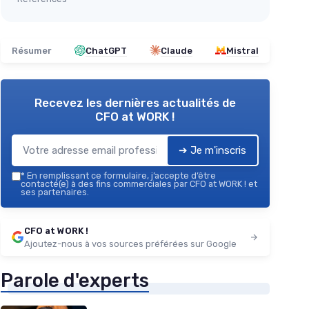
Résumer
ChatGPT
Claude
Mistral
Recevez les dernières actualités de
CFO at WORK !
➔ Je m'inscris
*
En remplissant ce formulaire, j’accepte d’être
contacté(e) à des fins commerciales par CFO at WORK ! et
ses partenaires.
CFO at WORK !
Ajoutez-nous à vos sources préférées sur Google
Parole d'experts