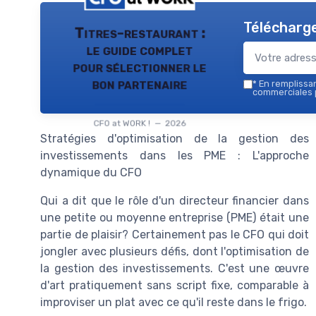
Télécharge
Titres-restaurant :
le guide complet
pour sélectionner le
bon partenaire
*
En remplissant
commerciales p
CFO at WORK ! — 2026
Stratégies d'optimisation de la gestion des
investissements dans les PME : L'approche
dynamique du CFO
Qui a dit que le rôle d'un directeur financier dans
une petite ou moyenne entreprise (PME) était une
partie de plaisir? Certainement pas le CFO qui doit
jongler avec plusieurs défis, dont l'optimisation de
la gestion des investissements. C'est une œuvre
d'art pratiquement sans script fixe, comparable à
improviser un plat avec ce qu'il reste dans le frigo.