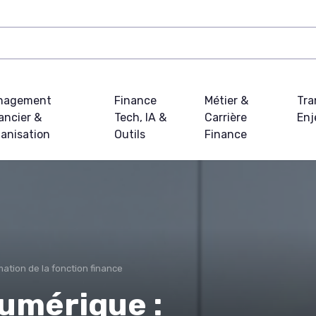
nagement
Finance
Métier &
Tra
ancier &
Tech, IA &
Carrière
Enj
anisation
Outils
Finance
ation de la fonction finance
umérique :