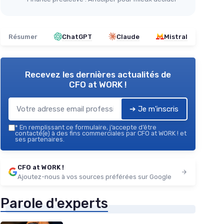
Résumer
ChatGPT
Claude
Mistral
Recevez les dernières actualités de
CFO at WORK !
➔ Je m'inscris
*
En remplissant ce formulaire, j’accepte d’être
contacté(e) à des fins commerciales par CFO at WORK ! et
ses partenaires.
CFO at WORK !
Ajoutez-nous à vos sources préférées sur Google
Parole d'experts