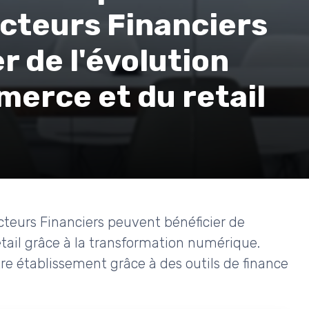
cteurs Financiers
r de l'évolution
merce et du retail
teurs Financiers peuvent bénéficier de
etail grâce à la transformation numérique.
re établissement grâce à des outils de finance