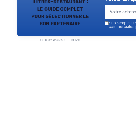
Titres-restaurant :
le guide complet
pour sélectionner le
bon partenaire
*
En remplissant
commerciales p
CFO at WORK ! — 2026