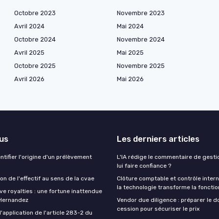
Octobre 2023
Novembre 2023
Avril 2024
Mai 2024
Octobre 2024
Novembre 2024
Avril 2025
Mai 2025
Octobre 2025
Novembre 2025
Avril 2026
Mai 2026
lus
Les derniers articles
tifier l'origine d'un prélèvement
L'IA rédige le commentaire de gestio
lui faire confiance ?
n de l'effectif au sens de la cvae
Clôture comptable et contrôle inter
la technologie transforme la fonctio
ive royalties : une fortune inattendue
 Hernandez
Vendor due diligence : préparer le d
cession pour sécuriser le prix
application de l'article 283-2 du