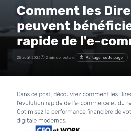
Comment les Dire
peuvent bénéficie
rapide de l'e-com
25 août 2023
2 min de lecture
Partager cette page
Dans ce post, découvrez comment les Direc
l'évolution rapide de l'e-commerce et du r
Optimisez la performance financière de vot
digitale modernes.