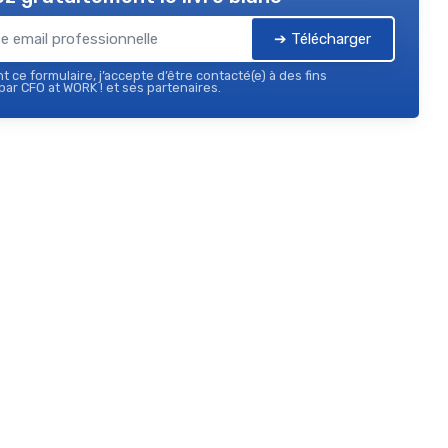
➔ Télécharger
 ce formulaire, j’accepte d’être contacté(e) à des fins
ar CFO at WORK ! et ses partenaires.