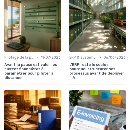
•
•
Pilotage de la performance financière
11/07/2026
ERP & systèmes financiers
06/06/2026
Avant la pause estivale : les
L'ERP reste le socle :
alertes financières à
pourquoi structurer ses
paramétrer pour piloter à
processus avant de déployer
distance
l'IA