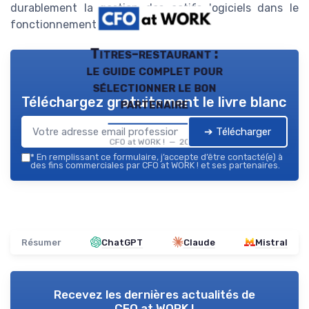
durablement la gestion des actifs logiciels dans le
fonctionnement courant.
Titres-restaurant :
le guide complet pour
sélectionner le bon
Téléchargez gratuitement le livre blanc
partenaire
➔ Télécharger
CFO at WORK ! — 2026
*
En remplissant ce formulaire, j’accepte d’être contacté(e) à
des fins commerciales par CFO at WORK ! et ses partenaires.
Résumer
ChatGPT
Claude
Mistral
Recevez les dernières actualités de
CFO at WORK !