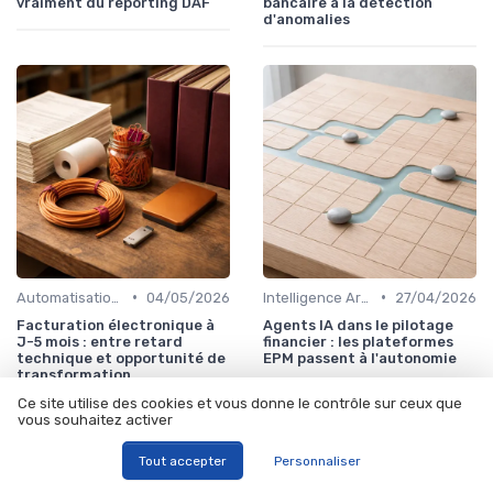
vraiment du reporting DAF
bancaire à la détection
d'anomalies
•
•
Automatisation des processus financiers
04/05/2026
Intelligence Artificielle en finance
27/04/2026
Facturation électronique à
Agents IA dans le pilotage
J-5 mois : entre retard
financier : les plateformes
technique et opportunité de
EPM passent à l'autonomie
transformation
Ce site utilise des cookies et vous donne le contrôle sur ceux que
vous souhaitez activer
Tout accepter
Personnaliser