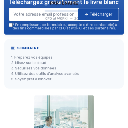
Téléchargez gratuitement le livre blanc
partenaire
➔ Télécharger
CFO at WORK ! — 2026
*
En remplissant ce formulaire, j’accepte d’être contacté(e) à
des fins commerciales par CFO at WORK ! et ses partenaires.
SOMMAIRE
1. Préparez vos équipes
2. Misez sur le cloud
3. Sécurisez vos données
4. Utilisez des outils d'analyse avancés
5. Soyez prêt à innover