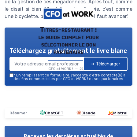
de la gestion de ces mégadonnées. Après tout, comme
le disait si bien Albert Einstein : 'La vie, c'est comme
une bicyclette, pour garder l'équilibre, il faut avancer.'
Titres-restaurant :
le guide complet pour
sélectionner le bon
Téléchargez gratuitement le livre blanc
partenaire
➔ Télécharger
CFO at WORK ! — 2026
*
En remplissant ce formulaire, j’accepte d’être contacté(e) à
des fins commerciales par CFO at WORK ! et ses partenaires.
Résumer
ChatGPT
Claude
Mistral
Recevez les dernières actualités de