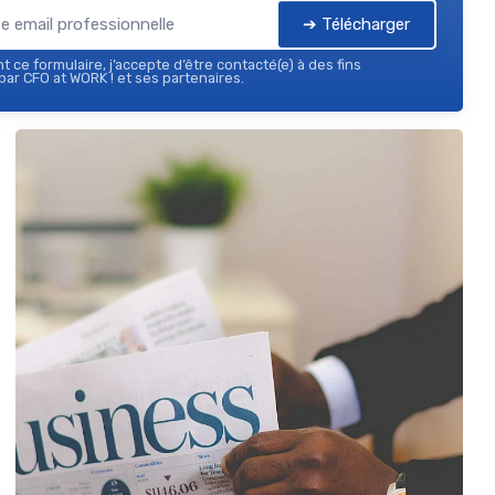
➔ Télécharger
 ce formulaire, j’accepte d’être contacté(e) à des fins
ar CFO at WORK ! et ses partenaires.