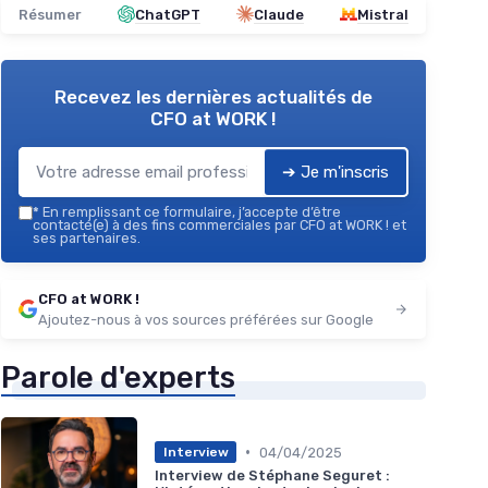
Résumer
ChatGPT
Claude
Mistral
Recevez les dernières actualités de
CFO at WORK !
➔ Je m'inscris
*
En remplissant ce formulaire, j’accepte d’être
contacté(e) à des fins commerciales par CFO at WORK ! et
ses partenaires.
CFO at WORK !
Ajoutez-nous à vos sources préférées sur Google
Parole d'experts
•
04/04/2025
Interview
Interview de Stéphane Seguret :