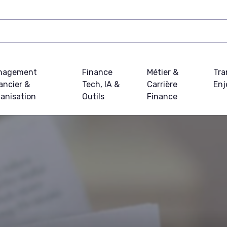
nagement
Finance
Métier &
Tra
ancier &
Tech, IA &
Carrière
Enj
anisation
Outils
Finance