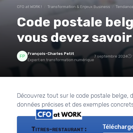
CFO at WORK !
Transformation & Enjeux Business
Tendance
Code postale belg
vous devez savoir
François-Charles Petit
7 septembre 2024
Expert en transformation numérique
Découvrez tout sur le code postale belge, d
données précises et des exemples concrets
Télécharge
Titres-restaurant :