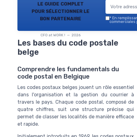
le guide complet
pour sélectionner le
bon partenaire
*
En remplissant
commerciales p
CFO at WORK ! — 2026
Les bases du code postale
belge
Comprendre les fundamentals du
code postal en Belgique
Les codes postaux belges jouent un rôle essentiel
dans l'organisation et la gestion du courrier à
travers le pays. Chaque code postal, composé de
quatre chiffres, suit une structure précise qui
permet de classer les localités de manière efficace
et rapide.
Initialement introduits en 1969, les codes postaux