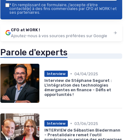
*
En remplissant ce formulaire, j’accepte d’être
contacté(e) à des fins commerciales par CFO at WORK ! et
ses partenaires.
CFO at WORK !
Ajoutez-nous à vos sources préférées sur Google
Parole d'experts
•
04/04/2025
Interview
Interview de Stéphane Seguret :
L'intégration des technologies
émergentes en finance - Défis et
opportunités !
•
03/06/2025
Interview
INTERVIEW de Sébastien Biedermann
- Prestalidaire remet l'outil
numérique au service des entreprises