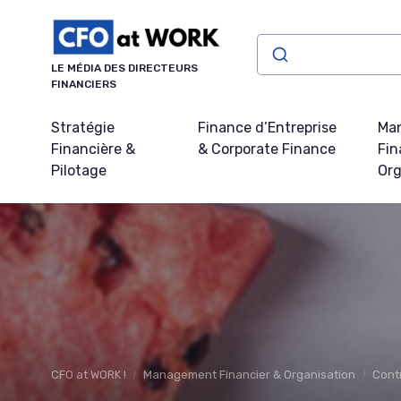
Panneau de gestion des cookies
LE MÉDIA DES DIRECTEURS
FINANCIERS
Stratégie
Finance d’Entreprise
Ma
Financière &
& Corporate Finance
Fin
Pilotage
Org
CFO at WORK !
Management Financier & Organisation
Cont