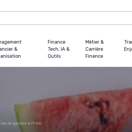
nagement
Finance
Métier &
Tra
ancier &
Tech, IA &
Carrière
Enj
anisation
Outils
Finance
rôle de gestion & FP&A