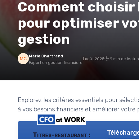
Comment choisir l
pour optimiser vo
gestion
Marie Chartrand
1 août 2025
9 min de lectur
Expert en gestion financière
Explorez les critères essentiels pour sélect
à vos besoins financiers et améliorer votre
Télécharge
Titres-restaurant :