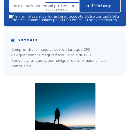
➔ Télécharger
CFO at WORK ! — 2026
*
En remplissant ce formulaire, j’accepte d’être contacté(e) à
des fins commerciales par CFO at WORK ! et ses partenaires.
SOMMAIRE
Comprendre le maquis fiscal en tant que CFO
Naviguer dans le maquis fiscal : le rôle du CFO
Conseils pratiques pour naviguer dans le maquis fiscal
Conclusion