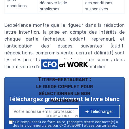
découverte de
des conditions
conditions
problèmes
suspensives
L’expérience montre que la rigueur dans la rédaction
lettre intention, la prise en compte des intérêts de
chaque partie (acheteur, cédant, repreneur), et
l’anticipation des étapes suivantes (audit,
négociations, compromis vente, contrat définitif) sont
les clés pour transformer l’intention en succès dans
l’achat vente d’entreprise ou d’actif immobilier.
Titres-restaurant :
le guide complet pour
sélectionner le bon
Téléchargez gratuitement le livre blanc
partenaire
➔ Télécharger
CFO at WORK ! — 2026
*
En remplissant ce formulaire, j’accepte d’être contacté(e) à
des fins commerciales par CFO at WORK ! et ses partenaires.