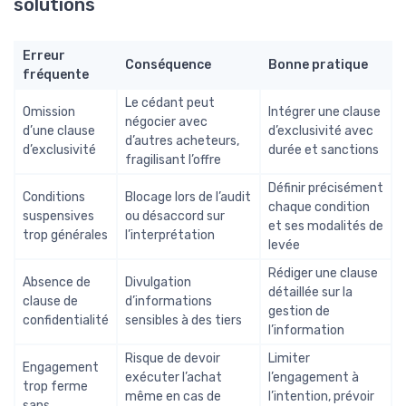
solutions
Erreur
Conséquence
Bonne pratique
fréquente
Le cédant peut
Omission
Intégrer une clause
négocier avec
d’une clause
d’exclusivité avec
d’autres acheteurs,
d’exclusivité
durée et sanctions
fragilisant l’offre
Définir précisément
Conditions
Blocage lors de l’audit
chaque condition
suspensives
ou désaccord sur
et ses modalités de
trop générales
l’interprétation
levée
Rédiger une clause
Absence de
Divulgation
détaillée sur la
clause de
d’informations
gestion de
confidentialité
sensibles à des tiers
l’information
Risque de devoir
Limiter
Engagement
exécuter l’achat
l’engagement à
trop ferme
même en cas de
l’intention, prévoir
sans