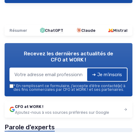
Résumer
ChatGPT
Claude
Mistral
Recevez les dernières actualités de
CFO at WORK !
➔ Je m'inscris
*
En remplissant ce formulaire, j’accepte d’être contacté(e) à
des fins commerciales par CFO at WORK ! et ses partenaires.
CFO at WORK !
Ajoutez-nous à vos sources préférées sur Google
Parole d'experts