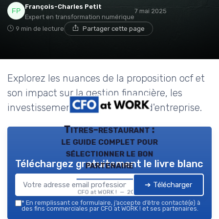
François-Charles Petit
7 mai 2025
Expert en transformation numérique
9 min de lecture
Partager cette page
Explorez les nuances de la proposition ocf et
son impact sur la gestion financière, les
investissements et la stratégie d'entreprise.
Titres-restaurant :
le guide complet pour
sélectionner le bon
Téléchargez gratuitement le livre blanc
partenaire
➔ Télécharger
CFO at WORK ! — 2026
*
En remplissant ce formulaire, j’accepte d’être contacté(e) à
des fins commerciales par CFO at WORK ! et ses partenaires.