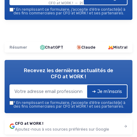
CFO at WORK ! — 2026
*
En remplissant ce formulaire, j’accepte d’être contacté(e) à
des fins commerciales par CFO at WORK ! et ses partenaires.
Résumer
ChatGPT
Claude
Mistral
Recevez les dernières actualités de
CFO at WORK !
➔ Je m'inscris
*
En remplissant ce formulaire, j’accepte d’être contacté(e) à
des fins commerciales par CFO at WORK ! et ses partenaires.
CFO at WORK !
Ajoutez-nous à vos sources préférées sur Google