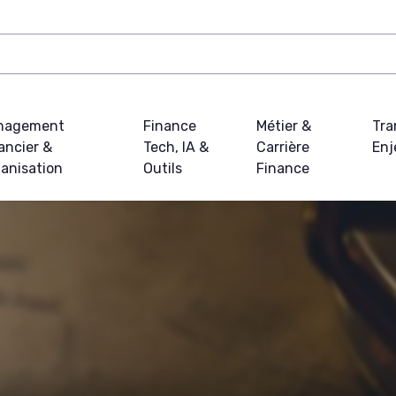
nagement
Finance
Métier &
Tra
ancier &
Tech, IA &
Carrière
Enj
anisation
Outils
Finance