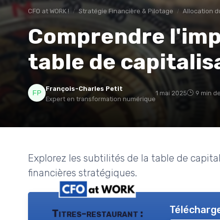
CFO at WORK !
Stratégie Financière & Pilotage
Allocation d
Comprendre l'imp
table de capitalis
François-Charles Petit
1 mai 2025
9 min de
Expert en transformation numérique
Explorez les subtilités de la table de capita
financières stratégiques.
Télécharge
Titres-restaurant :