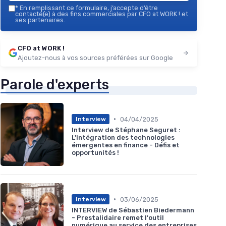
*
En remplissant ce formulaire, j’accepte d’être
contacté(e) à des fins commerciales par CFO at WORK ! et
ses partenaires.
CFO at WORK !
Ajoutez-nous à vos sources préférées sur Google
Parole d'experts
•
04/04/2025
Interview
Interview de Stéphane Seguret :
L'intégration des technologies
émergentes en finance - Défis et
opportunités !
•
03/06/2025
Interview
INTERVIEW de Sébastien Biedermann
- Prestalidaire remet l'outil
numérique au service des entreprises