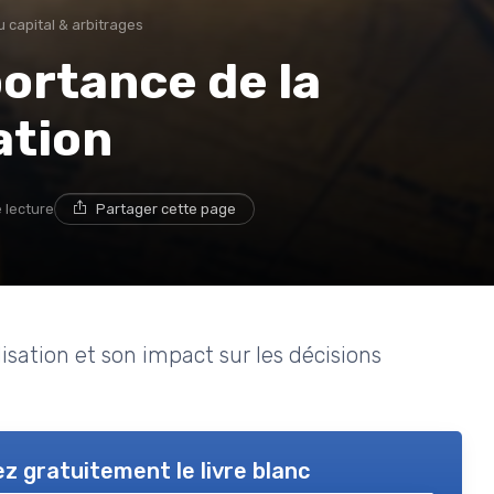
u capital & arbitrages
ortance de la
ation
 lecture
Partager cette page
lisation et son impact sur les décisions
z gratuitement le livre blanc