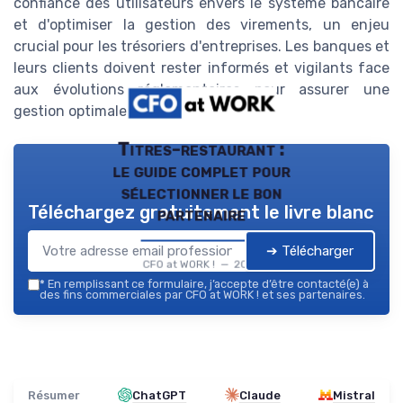
confiance des utilisateurs envers le système bancaire
et d'optimiser la gestion des virements, un enjeu
crucial pour les trésoriers d'entreprises. Les banques et
leurs clients doivent rester informés et vigilants face
aux évolutions réglementaires pour assurer une
gestion optimale des flux financiers.
Titres-restaurant :
le guide complet pour
sélectionner le bon
Téléchargez gratuitement le livre blanc
partenaire
➔ Télécharger
CFO at WORK ! — 2026
*
En remplissant ce formulaire, j’accepte d’être contacté(e) à
des fins commerciales par CFO at WORK ! et ses partenaires.
Résumer
ChatGPT
Claude
Mistral