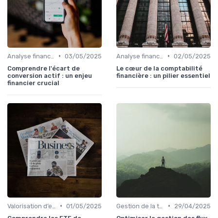
•
•
Analyse financière
03/05/2025
Analyse financière
02/05/2025
Comprendre l'écart de
Le cœur de la comptabilité
conversion actif : un enjeu
financière : un pilier essentiel
financier crucial
•
•
Valorisation d’entreprise
01/05/2025
Gestion de la trésorerie & cash management
29/04/2025