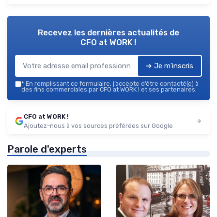
Recevez les dernières actualités de
CFO at WORK !
➔ Je m'inscris
*
En remplissant ce formulaire, j’accepte d’être contacté(e) à
des fins commerciales par CFO at WORK ! et ses partenaires.
CFO at WORK !
Ajoutez-nous à vos sources préférées sur Google
Parole d'experts