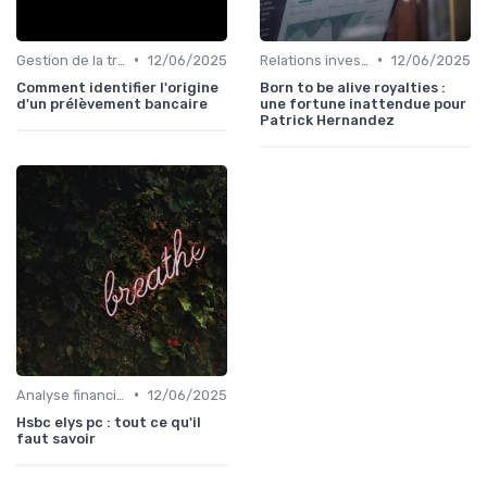
•
•
Gestion de la trésorerie & cash management
12/06/2025
Relations investisseurs & actionnaires
12/06/2025
Comment identifier l'origine
Born to be alive royalties :
d'un prélèvement bancaire
une fortune inattendue pour
Patrick Hernandez
•
Analyse financière
12/06/2025
Hsbc elys pc : tout ce qu'il
faut savoir