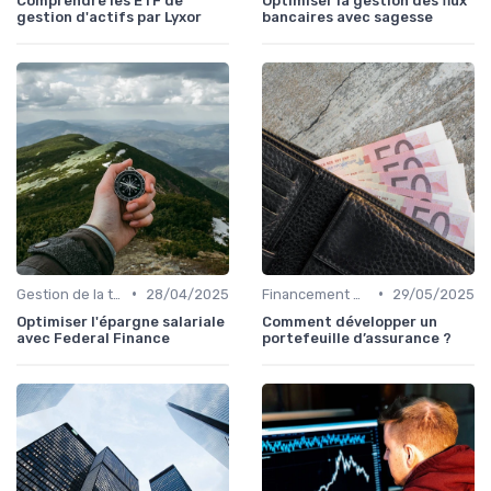
Comprendre les ETF de
Optimiser la gestion des flux
gestion d'actifs par Lyxor
bancaires avec sagesse
•
•
Gestion de la trésorerie & cash management
28/04/2025
Financement & levées de fonds
29/05/2025
Optimiser l'épargne salariale
Comment développer un
avec Federal Finance
portefeuille d’assurance ?