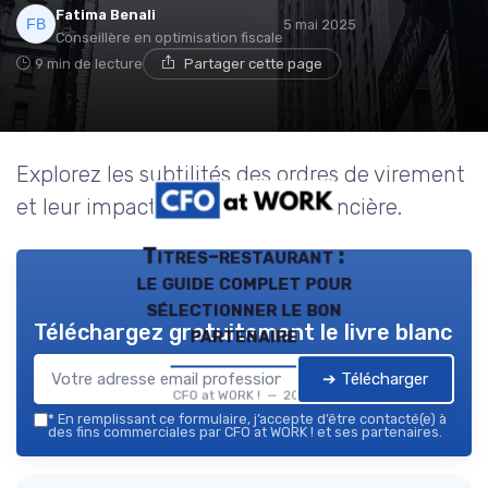
Fatima Benali
5 mai 2025
Conseillère en optimisation fiscale
9 min de lecture
Partager cette page
Explorez les subtilités des ordres de virement
et leur impact sur la gestion financière.
Titres-restaurant :
le guide complet pour
sélectionner le bon
Téléchargez gratuitement le livre blanc
partenaire
➔ Télécharger
CFO at WORK ! — 2026
*
En remplissant ce formulaire, j’accepte d’être contacté(e) à
des fins commerciales par CFO at WORK ! et ses partenaires.