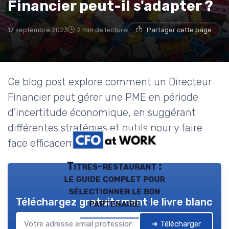
Financier peut-il s'adapter ?
17 septembre 2023
2 min de lecture
Partager cette page
Ce blog post explore comment un Directeur
Financier peut gérer une PME en période
d'incertitude économique, en suggérant
différentes stratégies et outils pour y faire
face efficacement.
Titres-restaurant :
le guide complet pour
sélectionner le bon
Téléchargez gratuitement le livre blanc
partenaire
➔ Télécharger