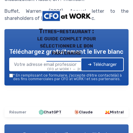
Buffet, Warren. (2001). Annual letter to the
shareholders of Berkshire Hathaway Inc.
Titres-restaurant :
le guide complet pour
sélectionner le bon
Téléchargez gratuitement le livre blanc
partenaire
➔ Télécharger
CFO at WORK ! — 2026
*
En remplissant ce formulaire, j’accepte d’être contacté(e) à
des fins commerciales par CFO at WORK ! et ses partenaires.
Résumer
ChatGPT
Claude
Mistral