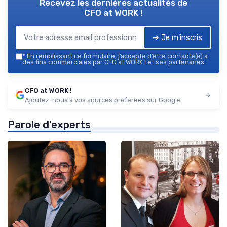
Recevez les dernières actualités de
CFO at WORK !
➔ Je m'inscris
*
En remplissant ce formulaire, j’accepte d’être contacté(e) à
des fins commerciales par CFO at WORK ! et ses partenaires.
CFO at WORK !
Ajoutez-nous à vos sources préférées sur Google
Parole d'experts