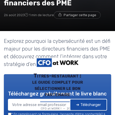
financiers des PME
26 août 2023
1 min de lecture
Partager cette page
Explorez pourquoi la cybersécurité est un défi
majeur pour les directeurs financiers des PME
et découvrez comment l'intégrer dans votre
stratégie d'entreprise.
Titres-restaurant :
le guide complet pour
sélectionner le bon
Téléchargez gratuitement le livre blanc
partenaire
➔ Télécharger
CFO at WORK ! — 2026
*
En remplissant ce formulaire, j’accepte d’être contacté(e) à