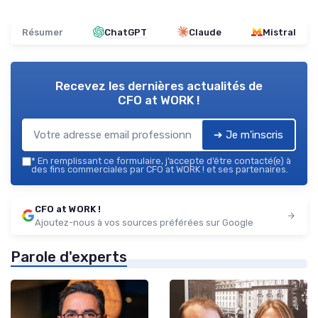
Résumer
ChatGPT
Claude
Mistral
Recevez les dernières actualités de
CFO at WORK !
➔ Je m'inscris
*
En remplissant ce formulaire, j’accepte d’être contacté(e) à
des fins commerciales par CFO at WORK ! et ses partenaires.
CFO at WORK !
Ajoutez-nous à vos sources préférées sur Google
Parole d'experts