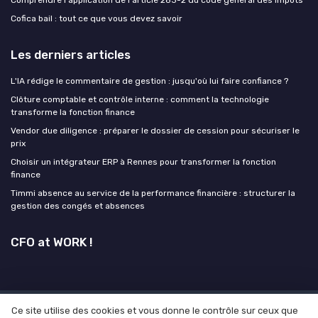
Cofica bail : tout ce que vous devez savoir
Les derniers articles
L'IA rédige le commentaire de gestion : jusqu'où lui faire confiance ?
Clôture comptable et contrôle interne : comment la technologie
transforme la fonction finance
Vendor due diligence : préparer le dossier de cession pour sécuriser le
prix
Choisir un intégrateur ERP à Rennes pour transformer la fonction
finance
Timmi absence au service de la performance financière : structurer la
gestion des congés et absences
CFO at WORK !
Ce site utilise des cookies et vous donne le contrôle sur ceux que
Mentions légales
Politique de confidentialité
Grande