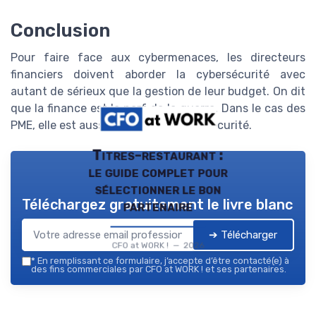
Conclusion
Pour faire face aux cybermenaces, les directeurs
financiers doivent aborder la cybersécurité avec
autant de sérieux que la gestion de leur budget. On dit
que la finance est le nerf de la guerre. Dans le cas des
PME, elle est aussi le nerf de la cybersécurité.
Titres-restaurant :
le guide complet pour
sélectionner le bon
Téléchargez gratuitement le livre blanc
partenaire
➔ Télécharger
CFO at WORK ! — 2026
*
En remplissant ce formulaire, j’accepte d’être contacté(e) à
des fins commerciales par CFO at WORK ! et ses partenaires.