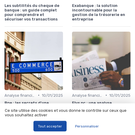
Les subtilités du cheque de
Exabanque : la solution
banque : un guide complet
incontournable pour la
pour comprendre et
gestion de la trésorerie en
sécuriser vos transactions
entreprise
•
•
Analyse financière
10/01/2025
Analyse financière
10/01/2025
Bpe : les secrets d'une
Elys pc : une analyse
banque privée à Paris
complète de ses
Ce site utilise des cookies et vous donne le contrôle sur ceux que
performances et de ses
vous souhaitez activer
implications financières
Tout accepter
Personnaliser