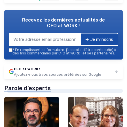
Recevez les dernières actualités de
CFO at WORK !
➔ Je m'inscris
*
En remplissant ce formulaire, j’accepte d’être contacté(e) à
des fins commerciales par CFO at WORK ! et ses partenaires.
CFO at WORK !
Ajoutez-nous à vos sources préférées sur Google
Parole d'experts