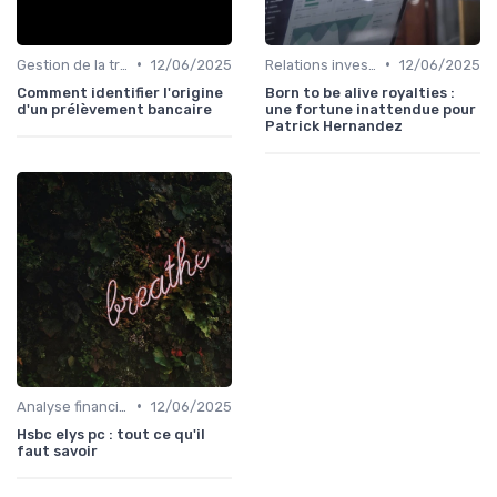
•
•
Gestion de la trésorerie & cash management
12/06/2025
Relations investisseurs & actionnaires
12/06/2025
Comment identifier l'origine
Born to be alive royalties :
d'un prélèvement bancaire
une fortune inattendue pour
Patrick Hernandez
•
Analyse financière
12/06/2025
Hsbc elys pc : tout ce qu'il
faut savoir