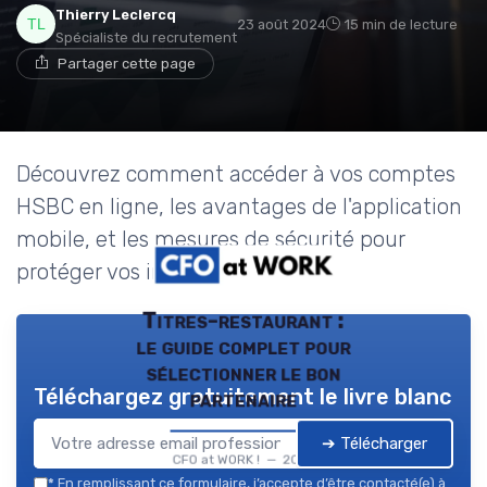
Thierry Leclercq
23 août 2024
15 min de lecture
Spécialiste du recrutement
Partager cette page
Découvrez comment accéder à vos comptes
HSBC en ligne, les avantages de l'application
mobile, et les mesures de sécurité pour
protéger vos informations.
Titres-restaurant :
le guide complet pour
sélectionner le bon
Téléchargez gratuitement le livre blanc
partenaire
➔ Télécharger
CFO at WORK ! — 2026
*
En remplissant ce formulaire, j’accepte d’être contacté(e) à