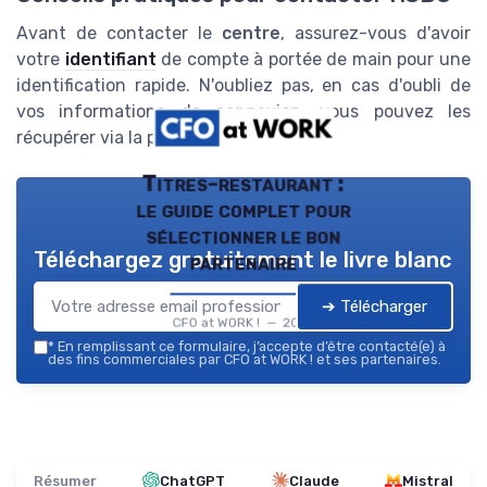
Avant de contacter le
centre
, assurez-vous d'avoir
votre
identifiant
de compte à portée de main pour une
identification rapide. N'oubliez pas, en cas d'oubli de
vos informations de connexion, vous pouvez les
récupérer via la page de
connexion
.
Titres-restaurant :
le guide complet pour
sélectionner le bon
Téléchargez gratuitement le livre blanc
partenaire
➔ Télécharger
CFO at WORK ! — 2026
*
En remplissant ce formulaire, j’accepte d’être contacté(e) à
des fins commerciales par CFO at WORK ! et ses partenaires.
Résumer
ChatGPT
Claude
Mistral