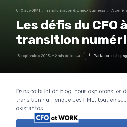
CFO at WORK !
Transformation & Enjeux Business
IA généra
Les défis du CFO à 
transition numér
18 septembre 2023
2 min de lecture
Partager cette pa
Dans ce billet de blog, nous explorons les 
transition numérique des PME, tout en soul
existantes.