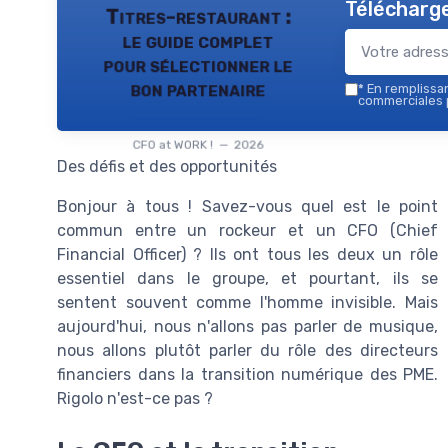
Télécharge
Titres-restaurant :
le guide complet
pour sélectionner le
bon partenaire
*
En remplissant
commerciales p
CFO at WORK ! — 2026
Des défis et des opportunités
Bonjour à tous ! Savez-vous quel est le point
commun entre un rockeur et un CFO (Chief
Financial Officer) ? Ils ont tous les deux un rôle
essentiel dans le groupe, et pourtant, ils se
sentent souvent comme l'homme invisible. Mais
aujourd'hui, nous n'allons pas parler de musique,
nous allons plutôt parler du rôle des directeurs
financiers dans la transition numérique des PME.
Rigolo n'est-ce pas ?