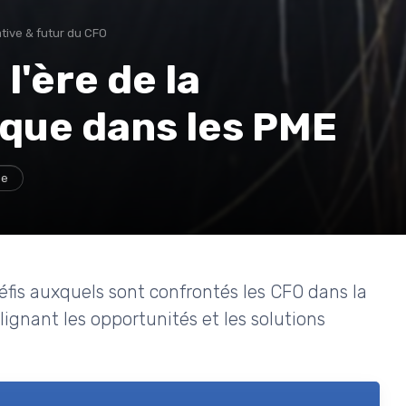
tive & futur du CFO
l'ère de la
ique dans les PME
ge
défis auxquels sont confrontés les CFO dans la
ignant les opportunités et les solutions