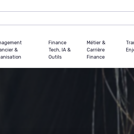
nagement
Finance
Métier &
Tra
ancier &
Tech, IA &
Carrière
Enj
anisation
Outils
Finance