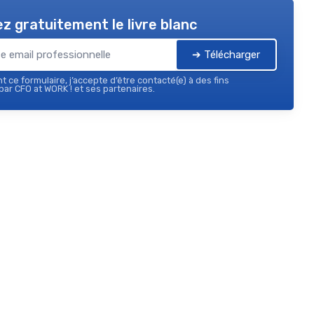
z gratuitement le livre blanc
➔ Télécharger
 ce formulaire, j’accepte d’être contacté(e) à des fins
ar CFO at WORK ! et ses partenaires.