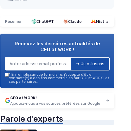
Résumer
ChatGPT
Claude
Mistral
Recevez les dernières actualités de
CFO at WORK !
➔ Je m'inscris
*
En remplissant ce formulaire, j’accepte d’être
contacté(e) à des fins commerciales par CFO at WORK ! et
ses partenaires.
CFO at WORK !
Ajoutez-nous à vos sources préférées sur Google
Parole d'experts