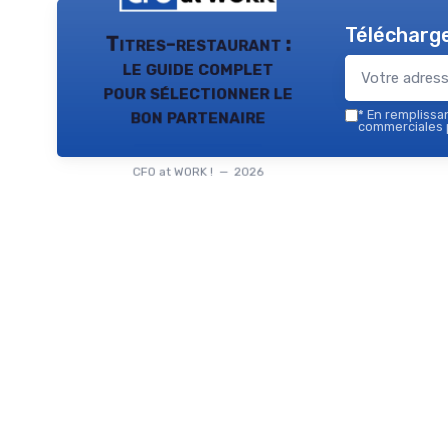
Télécharge
Titres-restaurant :
le guide complet
pour sélectionner le
bon partenaire
*
En remplissant
commerciales p
CFO at WORK ! — 2026