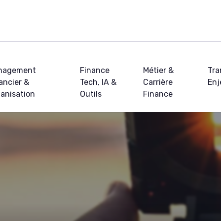
nagement
Finance
Métier &
Tra
ancier &
Tech, IA &
Carrière
Enj
anisation
Outils
Finance