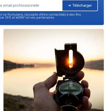
➔ Télécharger
 ce formulaire, j’accepte d’être contacté(e) à des fins
ar CFO at WORK ! et ses partenaires.