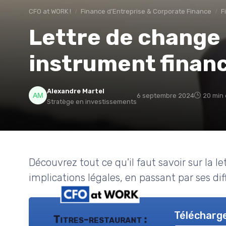
CFO at WORK !
Finance d’Entreprise & Corporate Finance
F
Lettre de change
instrument financ
Alexandre Martel
6 septembre 2024
20 min 
Stratège en investissements
Découvrez tout ce qu'il faut savoir sur la 
implications légales, en passant par ses dif
Télécharge
Titres-restaurant :