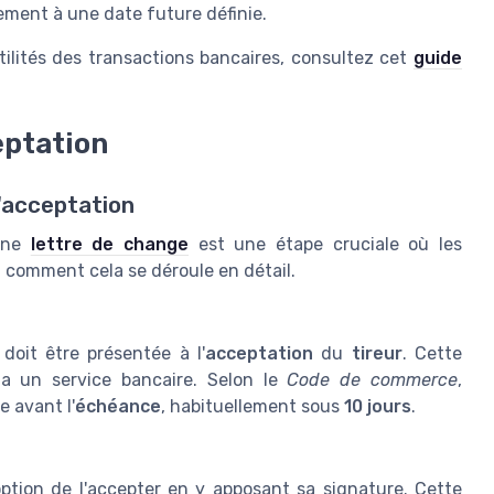
ement à une date future définie.
tilités des transactions bancaires, consultez cet
guide
eptation
'acceptation
une
lettre de change
est une étape cruciale où les
i comment cela se déroule en détail.
 doit être présentée à l'
acceptation
du
tireur
. Cette
ia un service bancaire. Selon le
Code de commerce
,
e avant l'
échéance
, habituellement sous
10 jours
.
option de l'accepter en y apposant sa signature. Cette