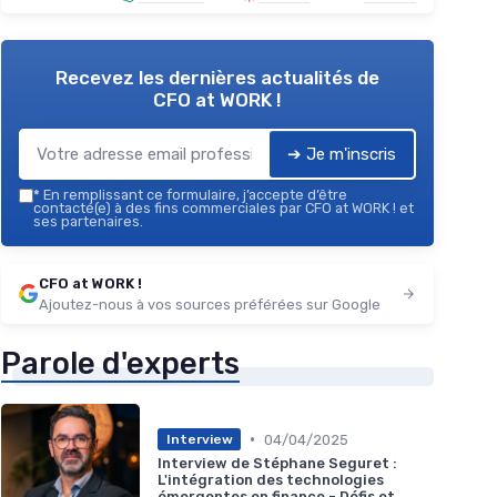
Recevez les dernières actualités de
CFO at WORK !
➔ Je m'inscris
*
En remplissant ce formulaire, j’accepte d’être
contacté(e) à des fins commerciales par CFO at WORK ! et
ses partenaires.
CFO at WORK !
Ajoutez-nous à vos sources préférées sur Google
Parole d'experts
•
04/04/2025
Interview
Interview de Stéphane Seguret :
L'intégration des technologies
émergentes en finance - Défis et