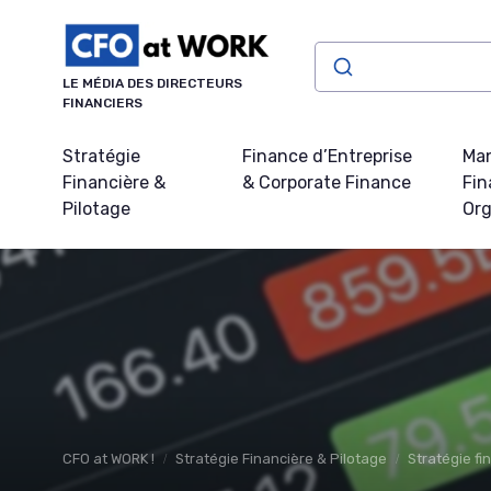
Panneau de gestion des cookies
LE MÉDIA DES DIRECTEURS
FINANCIERS
Stratégie
Finance d’Entreprise
Ma
Financière &
& Corporate Finance
Fin
Pilotage
Org
CFO at WORK !
Stratégie Financière & Pilotage
Stratégie fi