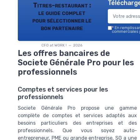
Télécharge
Titres-restaurant :
le guide complet
pour sélectionner le
bon partenaire
*
En remplissant
commerciales p
CFO at WORK ! — 2026
Les offres bancaires de
Societe Générale Pro pour les
professionnels
Comptes et services pour les
professionnels
Societe Générale Pro propose une gamme
complète de comptes et services adaptés aux
besoins particuliers des entreprises et des
professionnels. Que vous soyez auto-
entrepreneur, PME ou grande entreprise, SG a une