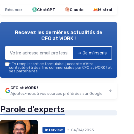
Résumer
ChatGPT
Claude
Mistral
Recevez les dernières actualités de
CFO at WORK !
➔ Je m'inscris
*
En remplissant ce formulaire, j’accepte d’être
contacté(e) à des fins commerciales par CFO at WORK ! et
ses partenaires.
CFO at WORK !
Ajoutez-nous à vos sources préférées sur Google
Parole d'experts
•
04/04/2025
Interview