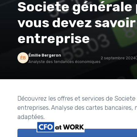
Societe générale 
vous devez savoir
entreprise
Émilie Bergeron
2 septembre 2024
Analyste des tendances économiques
Découvrez les offres et services de Societe
entreprises. Analyse des cartes bancaires,
adaptées.