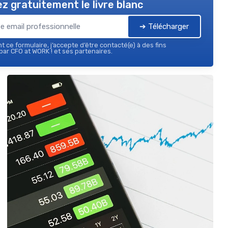
z gratuitement le livre blanc
➔ Télécharger
 ce formulaire, j’accepte d’être contacté(e) à des fins
ar CFO at WORK ! et ses partenaires.