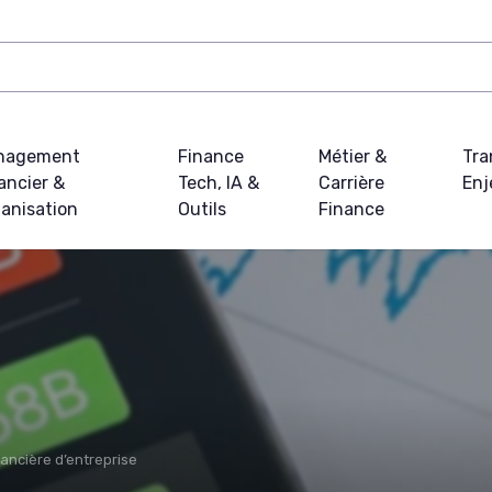
nagement
Finance
Métier &
Tra
ancier &
Tech, IA &
Carrière
Enj
anisation
Outils
Finance
nancière d’entreprise