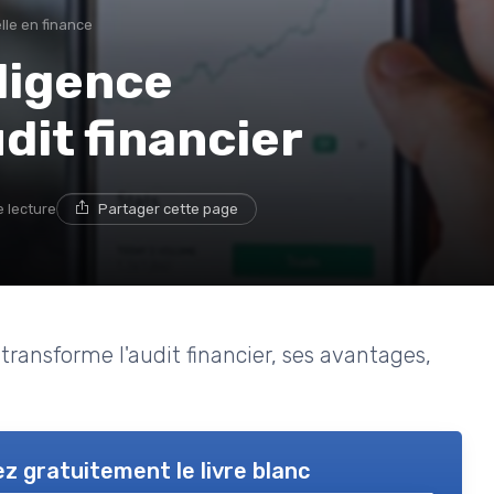
elle en finance
lligence
audit financier
e lecture
Partager cette page
 transforme l'audit financier, ses avantages,
z gratuitement le livre blanc