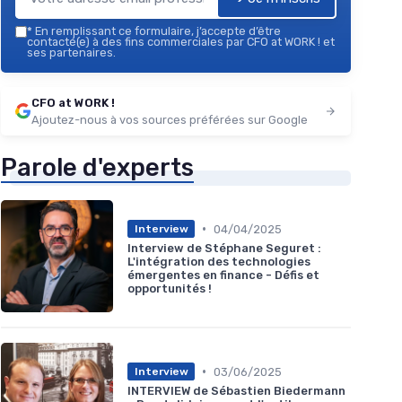
*
En remplissant ce formulaire, j’accepte d’être
contacté(e) à des fins commerciales par CFO at WORK ! et
ses partenaires.
CFO at WORK !
Ajoutez-nous à vos sources préférées sur Google
Parole d'experts
•
04/04/2025
Interview
Interview de Stéphane Seguret :
L'intégration des technologies
émergentes en finance - Défis et
opportunités !
•
03/06/2025
Interview
INTERVIEW de Sébastien Biedermann