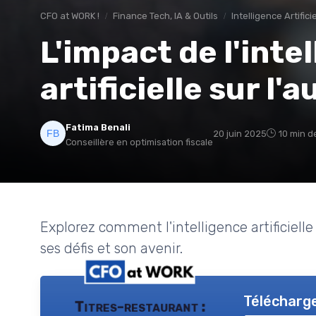
CFO at WORK !
Finance Tech, IA & Outils
Intelligence Artifici
L'impact de l'inte
artificielle sur l'
Fatima Benali
20 juin 2025
10 min d
Conseillère en optimisation fiscale
Explorez comment l'intelligence artificielle
ses défis et son avenir.
Télécharge
Titres-restaurant :