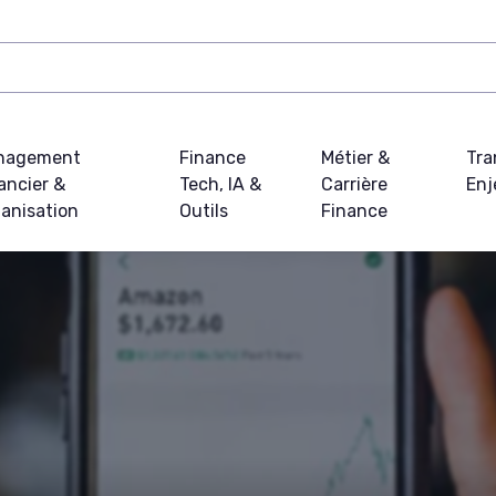
nagement
Finance
Métier &
Tra
ancier &
Tech, IA &
Carrière
Enj
anisation
Outils
Finance