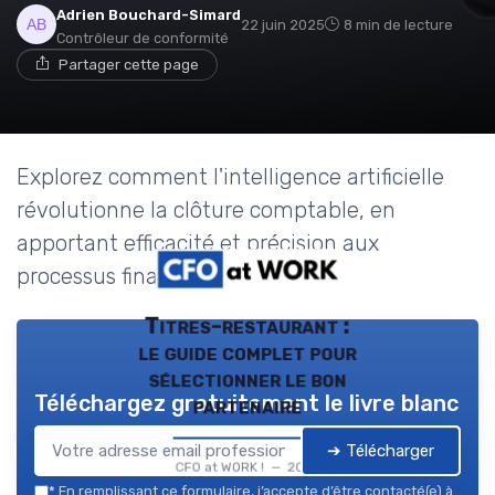
Adrien Bouchard-Simard
22 juin 2025
8 min de lecture
Contrôleur de conformité
Partager cette page
Explorez comment l'intelligence artificielle
révolutionne la clôture comptable, en
apportant efficacité et précision aux
processus financiers.
Titres-restaurant :
le guide complet pour
sélectionner le bon
Téléchargez gratuitement le livre blanc
partenaire
➔ Télécharger
CFO at WORK ! — 2026
*
En remplissant ce formulaire, j’accepte d’être contacté(e) à