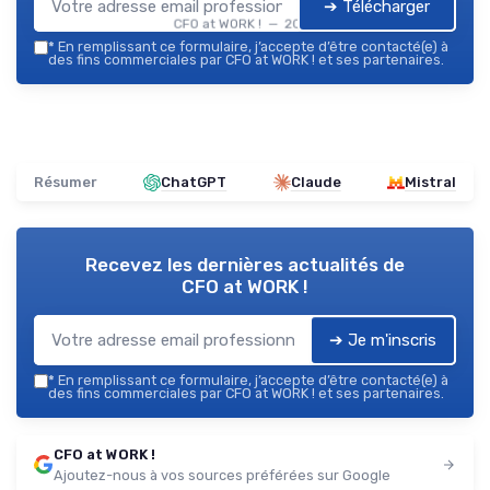
➔ Télécharger
CFO at WORK ! — 2026
*
En remplissant ce formulaire, j’accepte d’être contacté(e) à
des fins commerciales par CFO at WORK ! et ses partenaires.
Résumer
ChatGPT
Claude
Mistral
Recevez les dernières actualités de
CFO at WORK !
➔ Je m'inscris
*
En remplissant ce formulaire, j’accepte d’être contacté(e) à
des fins commerciales par CFO at WORK ! et ses partenaires.
CFO at WORK !
Ajoutez-nous à vos sources préférées sur Google