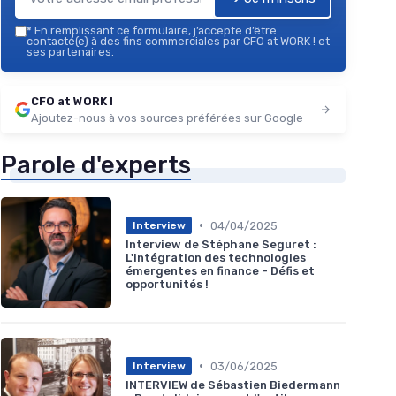
*
En remplissant ce formulaire, j’accepte d’être
contacté(e) à des fins commerciales par CFO at WORK ! et
ses partenaires.
CFO at WORK !
Ajoutez-nous à vos sources préférées sur Google
Parole d'experts
•
04/04/2025
Interview
Interview de Stéphane Seguret :
L'intégration des technologies
émergentes en finance - Défis et
opportunités !
•
03/06/2025
Interview
INTERVIEW de Sébastien Biedermann