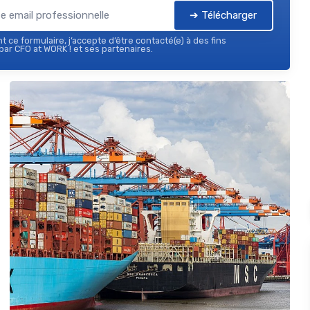
➔ Télécharger
 ce formulaire, j’accepte d’être contacté(e) à des fins
ar CFO at WORK ! et ses partenaires.