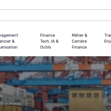
nagement
Finance
Métier &
Tra
ancier &
Tech, IA &
Carrière
Enj
anisation
Outils
Finance
elle en finance