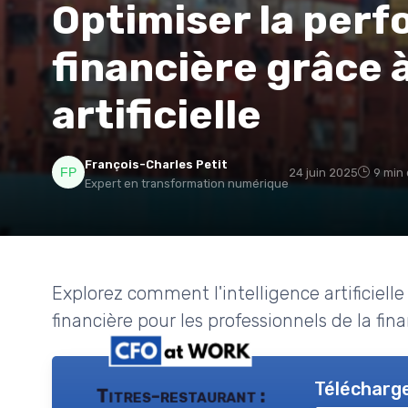
Optimiser la per
financière grâce à
artificielle
François-Charles Petit
24 juin 2025
9 min 
Expert en transformation numérique
Explorez comment l'intelligence artificiell
financière pour les professionnels de la fin
Télécharge
Titres-restaurant :