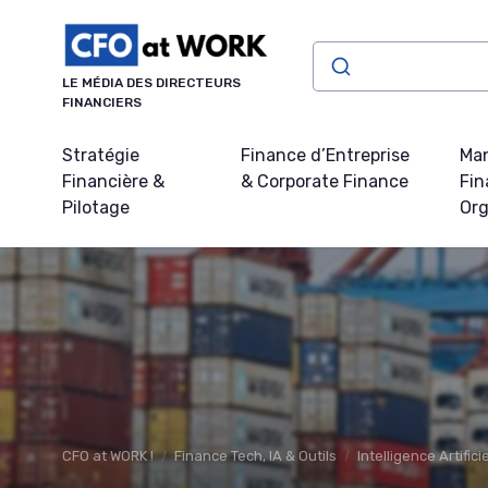
Panneau de gestion des cookies
LE MÉDIA DES DIRECTEURS
FINANCIERS
Stratégie
Finance d’Entreprise
Ma
Financière &
& Corporate Finance
Fin
Pilotage
Org
CFO at WORK !
Finance Tech, IA & Outils
Intelligence Artifici