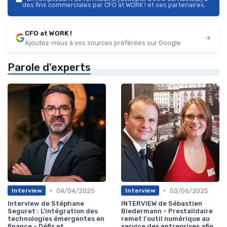
des fins commerciales par CFO at WORK ! et ses partenaires.
CFO at WORK !
Ajoutez-nous à vos sources préférées sur Google
Parole d'experts
•
•
04/04/2025
03/06/2025
Interview
Interview
Interview de Stéphane
INTERVIEW de Sébastien
Seguret : L'intégration des
Biedermann - Prestalidaire
technologies émergentes en
remet l'outil numérique au
finance - Défis et
service des entreprises afin