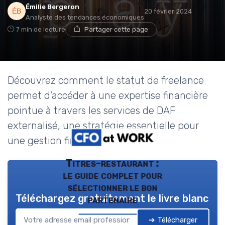
Émilie Bergeron
20 février 2024
Analyste des tendances économiques
7 min de lecture
Partager cette page
Découvrez comment le statut de freelance
permet d'accéder à une expertise financière
pointue à travers les services de DAF
externalisé, une stratégie essentielle pour
une gestion financière optimale.
Titres-restaurant :
le guide complet pour
sélectionner le bon
Téléchargez gratuitement le livre blanc
partenaire
➔ Télécharger