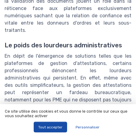
la validation des documents jouent un rôle dans la
réticence face aux plateformes exclusivement
numériques sachant que la relation de confiance est
vitale entre les donneurs d'ordres et leurs sous-
traitants.
Le poids des lourdeurs administratives
En dépit de l'émergence de solutions telles que les
plateformes de gestion d'attestations, certains
professionnels dénoncent les lourdeurs
administratives qui persistent. En effet, même avec
des outils simplificateurs, la gestion des attestations
peut représenter un fardeau bureaucratique,
notamment pour les PME qui ne disposent pas toujours
des ressources nécessaires pour assurer un suivi
Ce site utilise des cookies et vous donne le contrôle sur ceux que
efficace.
vous souhaitez activer
Tout accepter
Personnaliser
Les préoccupations relatives à la