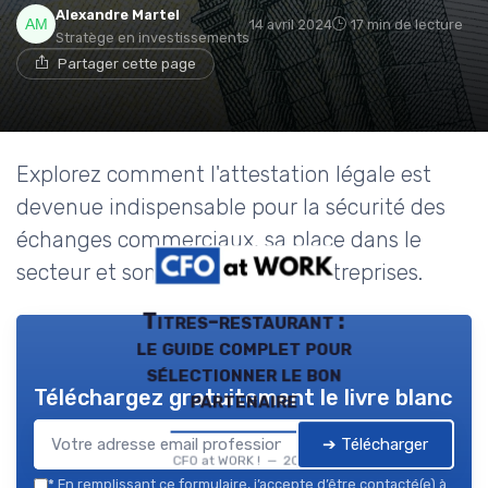
Alexandre Martel
14 avril 2024
17 min de lecture
Stratège en investissements
Partager cette page
Explorez comment l'attestation légale est
devenue indispensable pour la sécurité des
échanges commerciaux, sa place dans le
secteur et son impact sur les entreprises.
Titres-restaurant :
le guide complet pour
sélectionner le bon
Téléchargez gratuitement le livre blanc
partenaire
➔ Télécharger
CFO at WORK ! — 2026
*
En remplissant ce formulaire, j’accepte d’être contacté(e) à