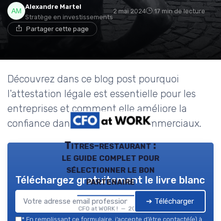
Alexandre Martel
2 mai 2024
17 min de lecture
Stratège en investissements
Partager cette page
Découvrez dans ce blog post pourquoi
l'attestation légale est essentielle pour les
entreprises et comment elle améliore la
confiance dans les échanges commerciaux.
Titres-restaurant :
le guide complet pour
sélectionner le bon
Téléchargez gratuitement le livre blanc
partenaire
➔ Télécharger
CFO at WORK ! — 2026
*
En remplissant ce formulaire, j’accepte d’être contacté(e) à